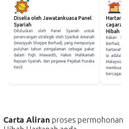
Diselia oleh Jawatankuasa Panel
Hartanah 
Syariah
cagaran o
Hibah
Diluluskan oleh Panel Syariah untuk
perancangan strategik oleh Syarikat Amanah
Rakan stra
(Wasiyyah Shoppe Berhad), yang mempunyai
Berhad, b
puluhan tahun pengalaman sebagai pakar
hartanah yan
dalam Fiqh Mawarith, Hakim Mahkamah
Ia adalah s
Rayuan Syariah, dan pegawai Pejabat Pusaka
Malaysia ya
Kecil.
membuat h
bercagar.
Carta Aliran
proses permohonan