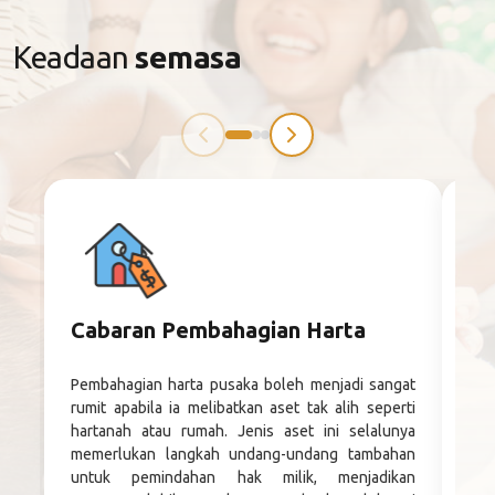
Keadaan
semasa
Cabaran Pembahagian Harta
Ap
Be
Pe
Pembahagian harta pusaka boleh menjadi sangat
rumit apabila ia melibatkan aset tak alih seperti
Ta
hartanah atau rumah. Jenis aset ini selalunya
pem
memerlukan langkah undang-undang tambahan
mun
untuk pemindahan hak milik, menjadikan
per