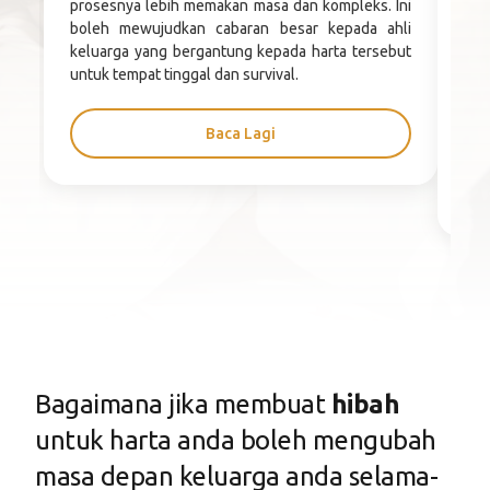
prosesnya lebih memakan masa dan kompleks. Ini
yan
boleh mewujudkan cabaran besar kepada ahli
har
keluarga yang bergantung kepada harta tersebut
ter
untuk tempat tinggal dan survival.
dip
mem
pro
Baca Lagi
Bagaimana jika membuat
hibah
untuk harta anda boleh mengubah
masa depan keluarga anda selama-