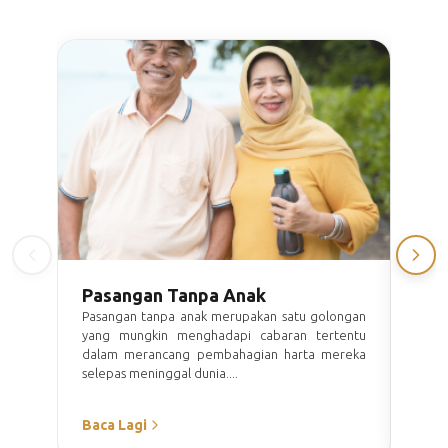
Pasangan Tanpa Anak
Pas
Per
Pasangan tanpa anak merupakan satu golongan
yang mungkin menghadapi cabaran tertentu
Pasa
dalam merancang pembahagian harta mereka
saha
selepas meninggal dunia....
mela
telit
Baca Lagi
Baca